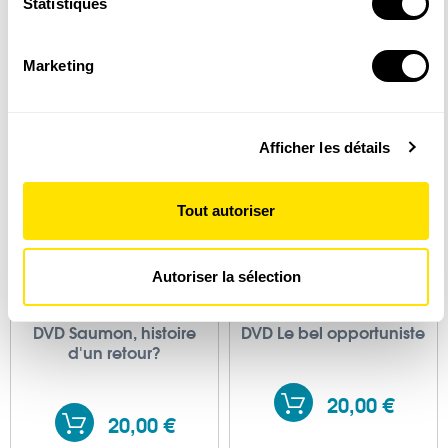
géographique qui peuvent être précises à plusieurs
Statistiques
mètres près
Identifier votre appareil en l'analysant activement
20,00 €
20,00 €
Marketing
pour en relever les caractéristiques spécifiques
(empreintes digitales).
Pour en savoir plus sur le traitement de vos données
Afficher les détails
personnelles et définir vos préférences, reportez-vous à
la
section « Détails »
. Vous pouvez modifier ou retirer
votre consentement à tout moment à partir de la
Tout autoriser
déclaration sur les cookies.
Les cookies nous permettent de personnaliser le contenu
Autoriser la sélection
et les annonces, d'offrir des fonctionnalités relatives aux
médias sociaux et d'analyser notre trafic. Nous
DVD Saumon, histoire
DVD Le bel opportuniste
partageons également des informations sur l'utilisation de
d'un retour?
notre site avec nos partenaires de médias sociaux, de
publicité et d'analyse, qui peuvent combiner celles-ci
20,00 €
avec d'autres informations que vous leur avez fournies ou
20,00 €
qu'ils ont collectées lors de votre utilisation de leurs