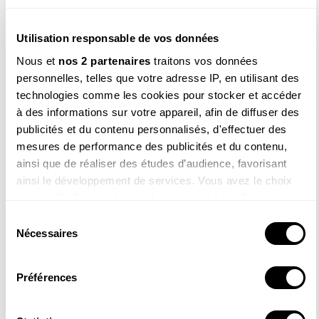
Utilisation responsable de vos données
Nous et
nos 2 partenaires
traitons vos données
personnelles, telles que votre adresse IP, en utilisant des
technologies comme les cookies pour stocker et accéder
à des informations sur votre appareil, afin de diffuser des
publicités et du contenu personnalisés, d'effectuer des
mesures de performance des publicités et du contenu,
ainsi que de réaliser des études d’audience, favorisant
ainsi le développement de services. Vous avez le choix
quant à l'utilisation de vos données et à leurs finalités.
Vous pouvez modifier ou retirer votre consentement à tout
Sélection
moment en consultant la Déclaration relative aux cookies
Nécessaires
du
ou en cliquant sur l'icône de confidentialité.
consentement
Préférences
Si vous le permettez, nous aimerions également :
Collecter des informations sur votre localisation
DVD Odyssée mare
DVD Le temps d'une vie