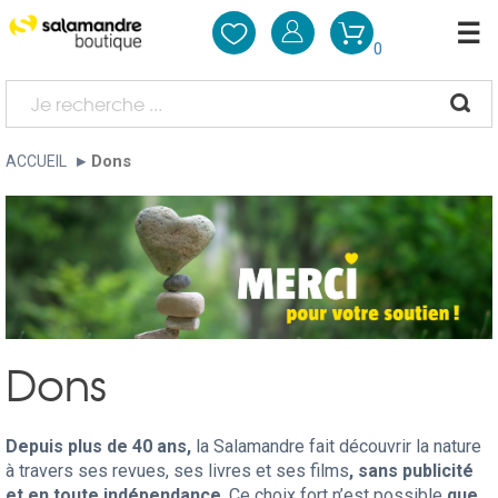
0
Dons
ACCUEIL
Dons
Depuis plus de 40 ans,
la Salamandre fait découvrir la nature
à travers ses revues, ses livres et ses films
, sans publicité
et en toute indépendance
. Ce choix fort n’est possible
que