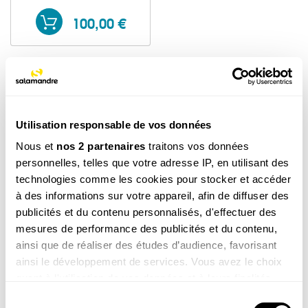
100,00 €
Nos abonnements soutien
Utilisation responsable de vos données
Nous et
nos 2 partenaires
traitons vos données
personnelles, telles que votre adresse IP, en utilisant des
technologies comme les cookies pour stocker et accéder
à des informations sur votre appareil, afin de diffuser des
publicités et du contenu personnalisés, d'effectuer des
mesures de performance des publicités et du contenu,
ainsi que de réaliser des études d’audience, favorisant
ainsi le développement de services. Vous avez le choix
Abonnement soutien 1
Abonnement soutien 1
quant à l'utilisation de vos données et à leurs finalités.
an, Revue Salamandre +
an Petite Salamandre +
HORS-SÉRIE
2 hors-séries (4-7 ans)
Vous pouvez modifier ou retirer votre consentement à
Sélection