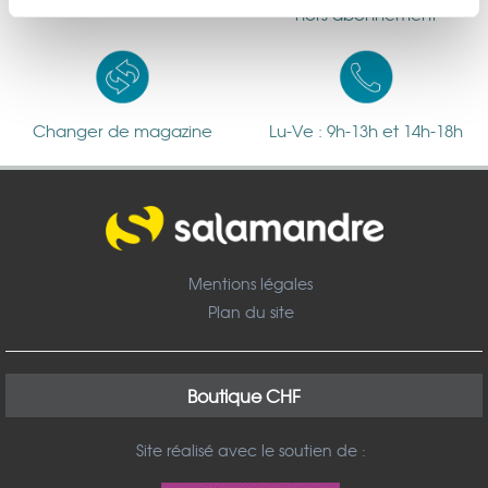
hors abonnement
médias sociaux et d'analyser notre trafic. Nous
partageons également des informations sur l'utilisation de
notre site avec nos partenaires de médias sociaux, de
publicité et d'analyse, qui peuvent combiner celles-ci
avec d'autres informations que vous leur avez fournies
Changer de magazine
Lu-Ve : 9h-13h et 14h-18h
ou qu'ils ont collectées lors de votre utilisation de leurs
services.
Mentions légales
Plan du site
Boutique CHF
Site réalisé avec le soutien de :