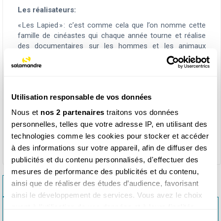
Les réalisateurs:
« Les Lapied » : c’est comme cela que l’on nomme cette
famille de cinéastes qui chaque année tourne et réalise
des documentaires sur les hommes et les animaux
sauvages qui vivent en montagne. Bergers, gypaètes,
aigles, bouquetins… Les nombreux films de Véronique,
Anne et Erik Lapied ont reçu d’innombrables prix. Le trio
passionné nous offre ici la belle histoire sauvage d’une
Utilisation responsable de vos données
vie de bouquetin, de sa naissance à ses derniers instants.
Nous et
nos 2 partenaires
traitons vos données
Ce produit a été envoyé avec la
revue Salamandre n°279
personnelles, telles que votre adresse IP, en utilisant des
"Mes beaux sapins"
, à tous les détenteurs
technologies comme les cookies pour stocker et accéder
d'un
abonnement Salamandre + films
.
à des informations sur votre appareil, afin de diffuser des
publicités et du contenu personnalisés, d'effectuer des
mesures de performance des publicités et du contenu,
ainsi que de réaliser des études d’audience, favorisant
<< DVD ODYSSÉE MARE
ainsi le développement de services. Vous avez le choix
DVD SOUS LES TRANSATS, LA VIE SECRÈTE D’UNE
quant à l'utilisation de vos données et à leurs finalités.
CALANQUE >>
Vous pouvez modifier ou retirer votre consentement à