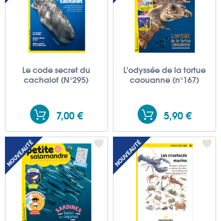
Le code secret du
L’odyssée de la tortue
cachalot (N°295)
caouanne (n°167)
7,00 €
5,90 €