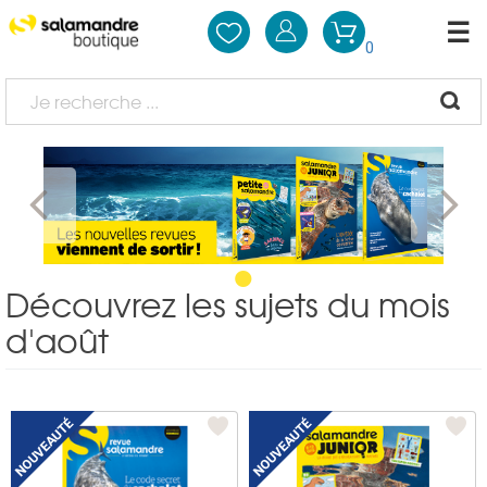
0
•
Découvrez les sujets du mois
d'août