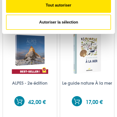
votre consentement à tout moment à partir de la
Tout autoriser
déclaration sur les cookies.
4,00 €
15,90 €
Les cookies nous permettent de personnaliser le contenu
Autoriser la sélection
et les annonces, d'offrir des fonctionnalités relatives aux
médias sociaux et d'analyser notre trafic. Nous
partageons également des informations sur l'utilisation de
notre site avec nos partenaires de médias sociaux, de
publicité et d'analyse, qui peuvent combiner celles-ci
avec d'autres informations que vous leur avez fournies
ou qu'ils ont collectées lors de votre utilisation de leurs
services.
ALPES - 2e édition
Le guide nature À la mer
42,00 €
17,00 €