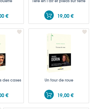
ouette
Tête en l'air et pieds sur terre
00 €
19,00 €
s des cases
Un tour de roue
00 €
19,00 €