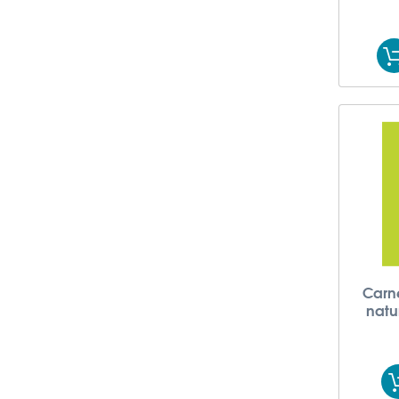
Carne
natu