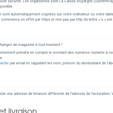
 toute sécurité. Les organismes sont La Caisse d’Epargne (SystemPa
ponible.
z sont automatiquement cryptées sur votre ordinateur ou votre tabl
commence en effet par https et non pas par http (la lettre « s » est 
, changez de magazine à tout moment !
bonnement prendra en compte le montant des numéros restants à rec
e.
acter
par email en rappelant les nom, prénom du destinataire de l’a
ir une adresse de livraison différente de l’adresse de facturation. 
t livraison