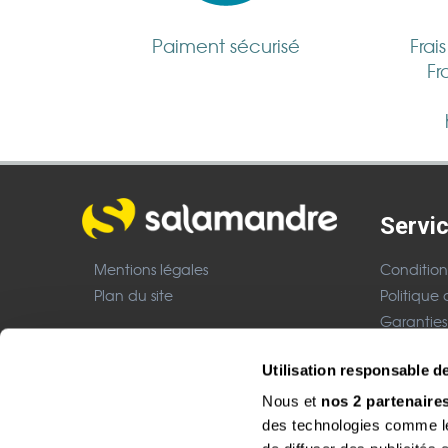
Paiment sécurisé
Frai
Fr
Servic
Mentions légales
Condition
Plan du site
Politique 
Garanties
Nous cont
Boutique CHF
Utilisation responsable 
Mentions 
Nous et
nos 2 partenaire
Site réalisé avec le soutien de :
des technologies comme les