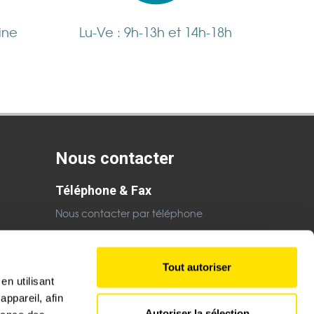
ine
Lu-Ve : 9h-13h et 14h-18h
Nous contacter
Téléphone & Fax
Nous contacter par téléphone
Email
Nous contacter par email
Tout autoriser
en utilisant
ppareil, afin
Autoriser la sélection