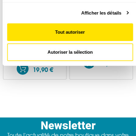
Pour en savoir plus sur le traitement de vos données
Afficher les détails
personnelles et définir vos préférences, reportez-vous à la
section « Détails »
. Vous pouvez modifier ou retirer votre
consentement à tout moment à partir de la déclaration sur
Tout autoriser
les cookies.
Le guide nature Traces et
LYNX
indices - 2e édition
Les cookies nous permettent de personnaliser le contenu
Autoriser la sélection
et les annonces, d'offrir des fonctionnalités relatives aux
29,00 €
médias sociaux et d'analyser notre trafic. Nous partageons
19,90 €
également des informations sur l'utilisation de notre site
avec nos partenaires de médias sociaux, de publicité et
d'analyse, qui peuvent combiner celles-ci avec d'autres
informations que vous leur avez fournies ou qu'ils ont
collectées lors de votre utilisation de leurs services.
Newsletter
Toute l'actualité de notre boutique dans votre