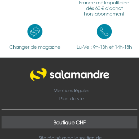
France métropolitaine
dès 60 € d'achat
hors abonnement
Changer de magazine
Lu-Ve : 9h-13h et 14h-18h
Mentions légales
Plan du site
Boutique CHF
Site réalisé avec le soutien de :