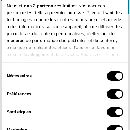
Nous et
nos 2 partenaires
traitons vos données
SECRETS DE LONGÉVITÉ (N°250) >>
personnelles, telles que votre adresse IP, en utilisant des
technologies comme les cookies pour stocker et accéder
à des informations sur votre appareil, afin de diffuser des
publicités et du contenu personnalisés, d'effectuer des
Produits similaires
mesures de performance des publicités et du contenu,
ainsi que de réaliser des études d’audience, favorisant
ainsi le développement de services. Vous avez le choix
quant à l'utilisation de vos données et à leurs finalités.
Vous pouvez modifier ou retirer votre consentement à
Sélection
tout moment en consultant la Déclaration relative aux
Nécessaires
du
cookies ou en cliquant sur l'icône de confidentialité.
consentement
Préférences
Si vous le permettez, nous aimerions également :
Collecter des informations sur votre localisation
géographique qui peuvent être précises à plusieurs
Statistiques
mètres près
Identifier votre appareil en l'analysant activement
Marketing