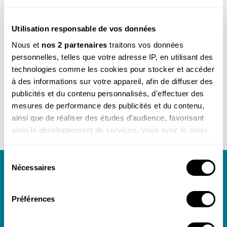
Utilisation responsable de vos données
Produits similaires
Nous et
nos 2 partenaires
traitons vos données
personnelles, telles que votre adresse IP, en utilisant des
technologies comme les cookies pour stocker et accéder
à des informations sur votre appareil, afin de diffuser des
publicités et du contenu personnalisés, d'effectuer des
mesures de performance des publicités et du contenu,
ainsi que de réaliser des études d’audience, favorisant
ainsi le développement de services. Vous avez le choix
quant à l'utilisation de vos données et à leurs finalités.
Vous pouvez modifier ou retirer votre consentement à
Sélection
Newsletter
tout moment en consultant la Déclaration relative aux
Nécessaires
du
Toute l'actualité de notre boutique dans votre
cookies ou en cliquant sur l'icône de confidentialité.
consentement
boîte mail.
Préférences
Si vous le permettez, nous aimerions également :
Collecter des informations sur votre localisation