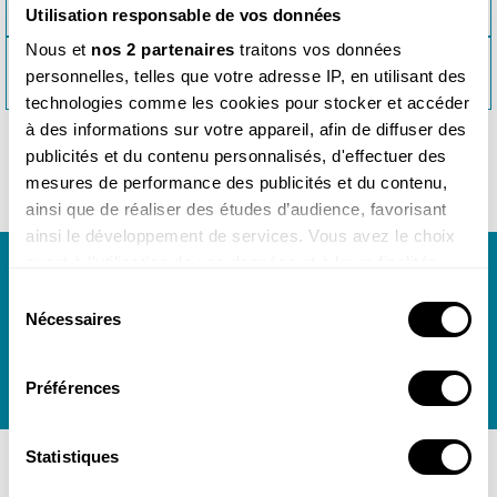
PRINTANIÈRES
Utilisation responsable de vos données
Nous et
nos 2 partenaires
traitons vos données
MINIGUIDE 17 : IDENTIFIER LES ANIMAUX DES
personnelles, telles que votre adresse IP, en utilisant des
MAISONS >>
technologies comme les cookies pour stocker et accéder
à des informations sur votre appareil, afin de diffuser des
publicités et du contenu personnalisés, d'effectuer des
mesures de performance des publicités et du contenu,
ainsi que de réaliser des études d’audience, favorisant
ainsi le développement de services. Vous avez le choix
Newsletter
quant à l'utilisation de vos données et à leurs finalités.
Vous pouvez modifier ou retirer votre consentement à
Toute l'actualité de notre boutique dans votre
Sélection
tout moment en consultant la Déclaration relative aux
Nécessaires
boîte mail.
du
cookies ou en cliquant sur l'icône de confidentialité.
consentement
Préférences
Si vous le permettez, nous aimerions également :
Collecter des informations sur votre localisation
géographique qui peuvent être précises à plusieurs
Statistiques
mètres près