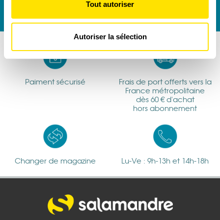
Tout autoriser
déclaration sur les cookies.
Les cookies nous permettent de personnaliser le contenu
Autoriser la sélection
et les annonces, d'offrir des fonctionnalités relatives aux
médias sociaux et d'analyser notre trafic. Nous
partageons également des informations sur l'utilisation de
notre site avec nos partenaires de médias sociaux, de
Paiment sécurisé
Frais de port offerts vers la
France métropolitaine
publicité et d'analyse, qui peuvent combiner celles-ci
dès 60 € d'achat
avec d'autres informations que vous leur avez fournies
hors abonnement
ou qu'ils ont collectées lors de votre utilisation de leurs
services.
Changer de magazine
Lu-Ve : 9h-13h et 14h-18h