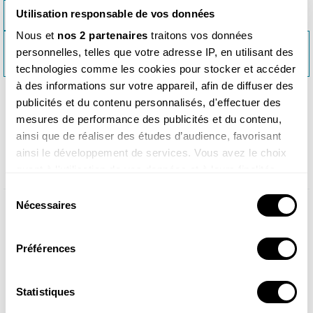
<< ALPES - 2E ÉDITION
Utilisation responsable de vos données
Nous et
nos 2 partenaires
traitons vos données
LE GUIDE NATURE LES FLEURS SAUVAGES - 2E ÉDITION
personnelles, telles que votre adresse IP, en utilisant des
>>
technologies comme les cookies pour stocker et accéder
à des informations sur votre appareil, afin de diffuser des
publicités et du contenu personnalisés, d'effectuer des
mesures de performance des publicités et du contenu,
ainsi que de réaliser des études d’audience, favorisant
Produits similaires
ainsi le développement de services. Vous avez le choix
quant à l'utilisation de vos données et à leurs finalités.
Vous pouvez modifier ou retirer votre consentement à
Sélection
tout moment en consultant la Déclaration relative aux
Nécessaires
du
cookies ou en cliquant sur l'icône de confidentialité.
consentement
Préférences
Si vous le permettez, nous aimerions également :
Collecter des informations sur votre localisation
géographique qui peuvent être précises à plusieurs
Statistiques
mètres près