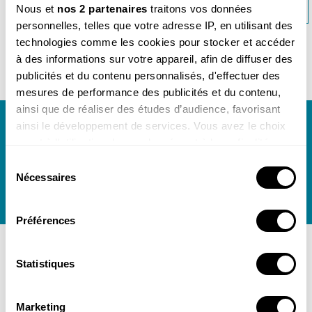
MINIGUIDE 58 : FLORE DES MILIEUX SALÉS >>
Nous et
nos 2 partenaires
traitons vos données
personnelles, telles que votre adresse IP, en utilisant des
technologies comme les cookies pour stocker et accéder
à des informations sur votre appareil, afin de diffuser des
publicités et du contenu personnalisés, d'effectuer des
mesures de performance des publicités et du contenu,
ainsi que de réaliser des études d’audience, favorisant
Newsletter
ainsi le développement de services. Vous avez le choix
Toute l'actualité de notre boutique dans votre
quant à l'utilisation de vos données et à leurs finalités.
boîte mail.
Vous pouvez modifier ou retirer votre consentement à
Sélection
tout moment en consultant la Déclaration relative aux
Nécessaires
du
cookies ou en cliquant sur l'icône de confidentialité.
consentement
Préférences
Si vous le permettez, nous aimerions également :
Collecter des informations sur votre localisation
géographique qui peuvent être précises à plusieurs
Statistiques
mètres près
Paiment sécurisé
Frais de port offerts vers la
Identifier votre appareil en l'analysant activement
France métropolitaine
Marketing
pour en relever les caractéristiques spécifiques