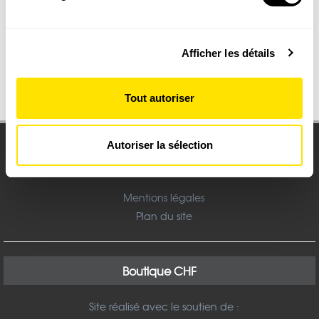
dès 60 € d'achat
(empreintes digitales).
hors abonnement
Pour en savoir plus sur le traitement de vos données
Afficher les détails
personnelles et définir vos préférences, reportez-vous à
la
section « Détails »
. Vous pouvez modifier ou retirer
votre consentement à tout moment à partir de la
Changer de magazine
Lu-Ve : 9h-13h et 14h-18h
Tout autoriser
déclaration sur les cookies.
Les cookies nous permettent de personnaliser le contenu
Autoriser la sélection
et les annonces, d'offrir des fonctionnalités relatives aux
médias sociaux et d'analyser notre trafic. Nous
partageons également des informations sur l'utilisation de
Mentions légales
notre site avec nos partenaires de médias sociaux, de
Plan du site
publicité et d'analyse, qui peuvent combiner celles-ci
avec d'autres informations que vous leur avez fournies
ou qu'ils ont collectées lors de votre utilisation de leurs
Boutique CHF
services.
Site réalisé avec le soutien de :