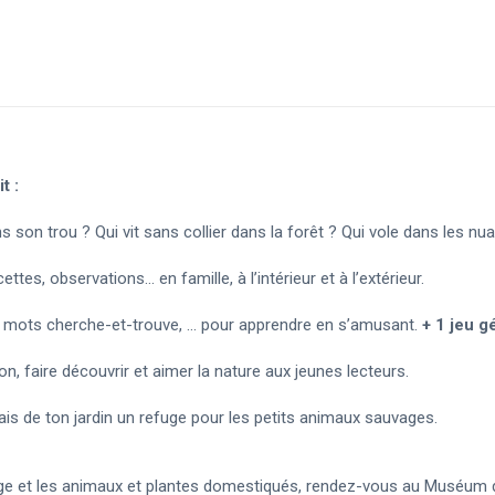
t :
s son trou ? Qui vit sans collier dans la forêt ? Qui vole dans les nu
ettes, observations... en famille, à l’intérieur et à l’extérieur.
 de mots cherche-et-trouve, ... pour apprendre en s’amusant.
+ 1 jeu g
n, faire découvrir et aimer la nature aux jeunes lecteurs.
fais de ton jardin un refuge pour les petits animaux sauvages.
ge et les animaux et plantes domestiqués, rendez-vous au Muséum d’h