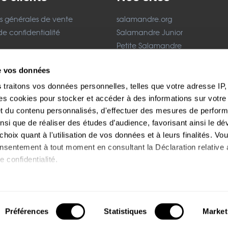
s générales de vente
salamandre.org
de confidentialité
Salamandre Junior
Petite Salamandre
acter
La Minute Nature
de vos données
légales
Festival Salamandre
s
traitons vos données personnelles, telles que votre adresse IP, 
Paiement sécurisés
 cookies pour stocker et accéder à des informations sur votre a
 et du contenu personnalisés, d'effectuer des mesures de perfo
ainsi que de réaliser des études d’audience, favorisant ainsi le 
hoix quant à l'utilisation de vos données et à leurs finalités. V
consentement à tout moment en consultant la Déclaration relative
e confidentialité.
s aimerions également :
ions sur votre localisation géographique qui peuvent être précise
 dédié à la découverte de la nature en France et Suisse en en Europe occiden
livres, films et magazines pour les passionnés, adultes et enfants.
Préférences
Statistiques
Market
© 2017 - Salamandre Groupe Tous droits réservés
il en l'analysant activement pour en relever les caractéristiques 