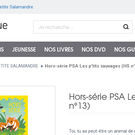
etite Salamandre
NS
JEUNESSE
NOS LIVRES
NOS DVD
NOS GU
Hors-série PSA Les p'tits sauvages (HS n
ETITE SALAMANDRE
Hors-série PSA L
n°13)
Toi, tu as peut-être un animal de