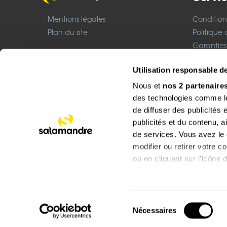
Mentions légales
Condition
Plan du site
Politique 
Garanties
Nous cont
Boutique CHF
Utilisation responsable 
Mentions 
Nous et
nos 2 partenaire
Site réalisé avec le soutien de :
des technologies comme les
de diffuser des publicités
publicités et du contenu, 
de services. Vous avez le c
modifier ou retirer votre 
ou en cliquant sur l'icône d
Si vous le permettez, nou
Collecter des informat
Boutique du groupe Salamandre, groupe de presse et d’édition
Sélection
mètres près
Nécessaires
du
Identifier votre appare