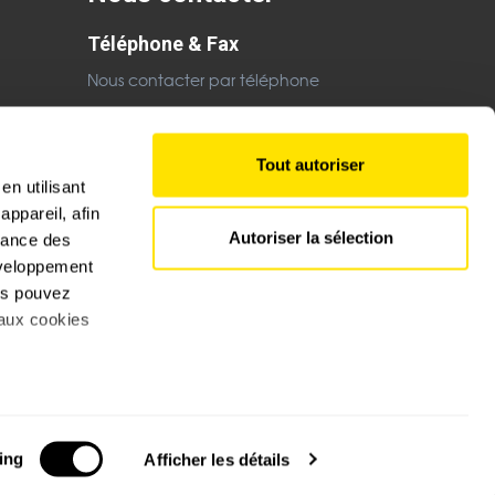
Téléphone & Fax
Nous contacter par téléphone
Email
Nous contacter par email
Tout autoriser
en utilisant
ppareil, afin
Autoriser la sélection
rmance des
développement
ous pouvez
 aux cookies
s à plusieurs
tale. La-salamandre-boutique.net chaque jour une sélection de
ing
Afficher les détails
spécifiques