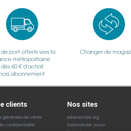
s de port offerts vers la
Changer de magaz
ance métropolitaine
dès 60 € d'achat
hors abonnement
e clients
Nos sites
s générales de vente
salamandre.org
de confidentialité
Salamandre Junior