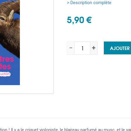
> Description complète
5,90 €
AJOUTER
! Il y a le criquet violoniste, le blaireau parfumé au musc, et le vairo