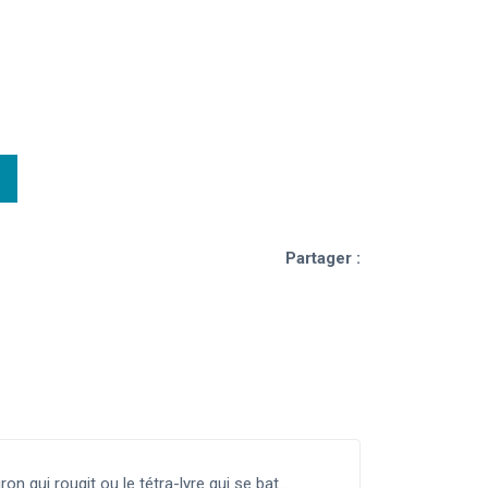
Partager :
n qui rougit ou le tétra-lyre qui se bat...