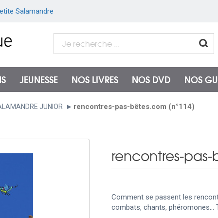
etite Salamandre
NS
JEUNESSE
NOS LIVRES
NOS DVD
NOS GU
rencontres-pas-bêtes.com (n°114)
ALAMANDRE JUNIOR
rencontres-pas-
Comment se passent les rencont
combats, chants, phéromones… Tu 