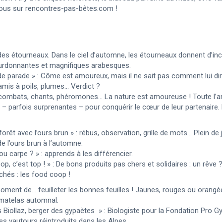
 tous sur rencontres-pas-bêtes.com !
es étourneaux. Dans le ciel d’automne, les étourneaux donnent d’in
urdonnantes et magnifiques arabesques.
de parade » : Côme est amoureux, mais il ne sait pas comment lui dire
amis à poils, plumes… Verdict ?
combats, chants, phéromones… La nature est amoureuse ! Toute l’an
 – parfois surprenantes – pour conquérir le cœur de leur partenaire
forêt avec l’ours brun » : rébus, observation, grille de mots… Plein de j
 de l’ours brun à l’automne.
u carpe ? » : apprends à les différencier.
p, c’est top ! » : De bons produits pas chers et solidaires : un rêve
hés : les food coop !
 moment de…
feuilleter les bonnes feuilles ! Jaunes, rouges ou orangée
e matelas automnal.
s Biollaz, berger des gypaètes » : Biologiste pour la Fondation Pro G
es vautours réintroduits dans les Alpes.