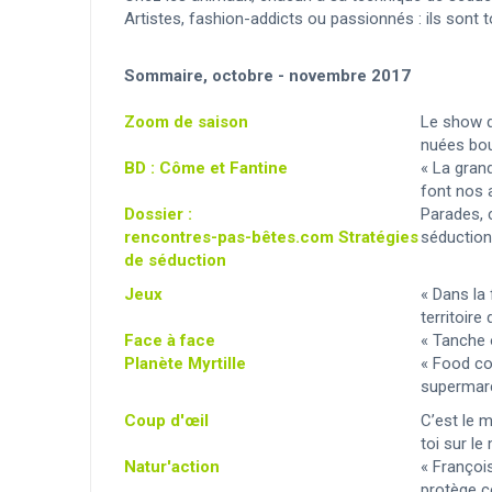
Artistes, fashion-addicts ou passionnés : ils sont
Sommaire, octobre - novembre 2017
Zoom de saison
Le show d
nuées bo
BD : Côme et Fantine
« La gran
font nos 
Dossier :
Parades, 
rencontres-pas-bêtes.com Stratégies
séduction
de séduction
Jeux
« Dans la 
territoire
Face à face
« Tanche o
Planète Myrtille
« Food coo
supermarc
Coup d'œil
C’est le
toi sur l
Natur'action
« Françoi
protège c