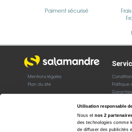
Paiment sécurisé
Frai
Fr
Servic
Mentions légales
Condition
Plan du site
Politique 
Garanties
Nous cont
Boutique CHF
Utilisation responsable 
Mentions 
Nous et
nos 2 partenaire
Site réalisé avec le soutien de :
des technologies comme les
de diffuser des publicités