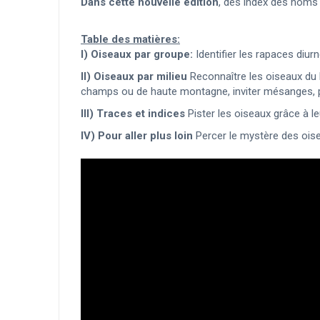
Dans cette nouvelle édition
, des index des noms f
Table des matières:
I) Oiseaux par groupe:
Identifier les rapaces diur
II) Oiseaux par milieu
Reconnaître les oiseaux du 
champs ou de haute montagne, inviter mésanges, pi
III) Traces et indices
Pister les oiseaux grâce à l
IV) Pour aller plus loin
Percer le mystère des oi