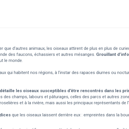
erver que d’autres animaux, les oiseaux attirent de plus en plus de curie
 monde des faucons, échassiers et autres mésanges.
Grouillant d’info
out le monde.
aux qui habitent nos régions, à l’instar des rapaces diurnes ou noct
détaille les oiseaux susceptibles d’être rencontrés dans
les pr
ques des champs, labours et pâturages, celles des parcs et autres zone
 roselières et à la rivière, mais aussi les principaux représentants 
ndices
que les oiseaux laissent derrière eux : empreintes dans la bou