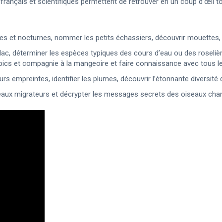
rançais et scientifiques permettent de retrouver en un coup d’œil tout
nes et nocturnes, nommer les petits échassiers, découvrir mouettes, g
lac, déterminer les espèces typiques des cours d’eau ou des roselie
cs et compagnie à la mangeoire et faire connaissance avec tous les 
eurs empreintes, identifier les plumes, découvrir l’étonnante diversité
seaux migrateurs et décrypter les messages secrets des oiseaux cha