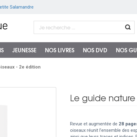
etite Salamandre
NS
JEUNESSE
NOS LIVRES
NOS DVD
NOS GU
iseaux - 2e édition
Le guide nature 
Revue et augmentée de
28 pag
oiseaux réunit l’ensemble des es
ainsi que leurs traces et indices.