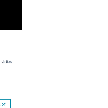
anck Bas
URE