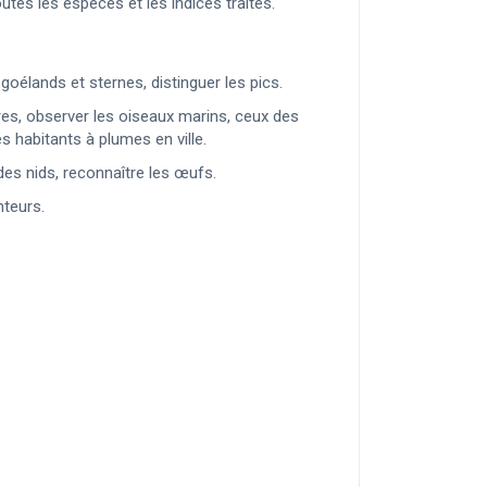
es les espèces et les indices traités.
oélands et sternes, distinguer les pics.
̀res, observer les oiseaux marins, ceux des
habitants à plumes en ville.
 des nids, reconnaître les œufs.
nteurs.