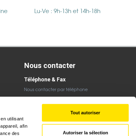
ine
Lu-Ve : 9h-13h et 14h-18h
Nous contacter
Téléphone & Fax
Nous contacter par téléphone
Email
Nous contacter par email
Tout autoriser
en utilisant
ppareil, afin
Autoriser la sélection
rmance des