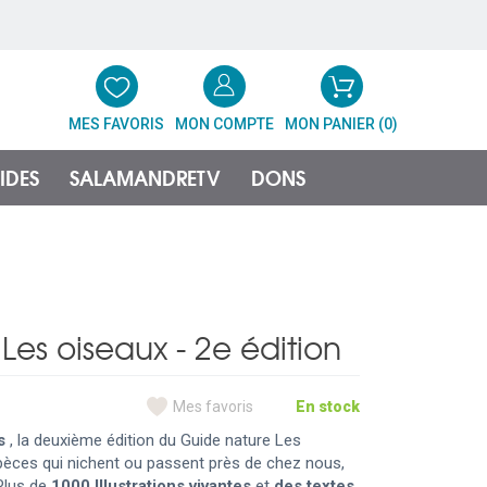
MES FAVORIS
MON COMPTE
MON PANIER (
0
)
IDES
SALAMANDRETV
DONS
Les oiseaux - 2e édition
Mes favoris
En stock
es
, la deuxième édition du Guide nature Les
pèces qui nichent ou passent près de chez nous,
 Plus de
1000 Illustrations vivantes
et
des textes