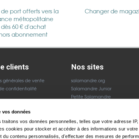
s de port offerts vers la
Changer de magaz
ance métropolitaine
dès 60 € d'achat
hors abonnement
e clients
Nos sites
s générales de vente
salamandre.org
de confidentialité
Salamandre Junior
Petite Salamandre
acter
La Minute Nature
de vos données
légales
Festival Salamandre
s
traitons vos données personnelles, telles que votre adresse IP, 
Paiement sécurisés
 cookies pour stocker et accéder à des informations sur votre a
 et du contenu personnalisés, d'effectuer des mesures de perfo