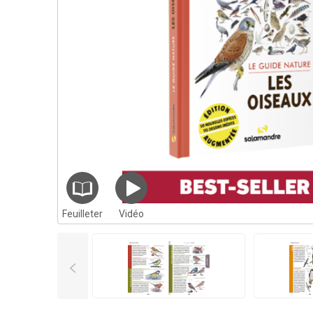
Feuilleter
Vidéo
<