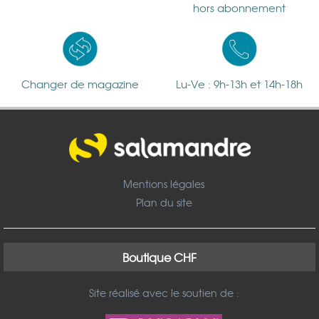
hors abonnement
Changer de magazine
Lu-Ve : 9h-13h et 14h-18h
Mentions légales
Plan du site
Boutique CHF
Site réalisé avec le soutien de :