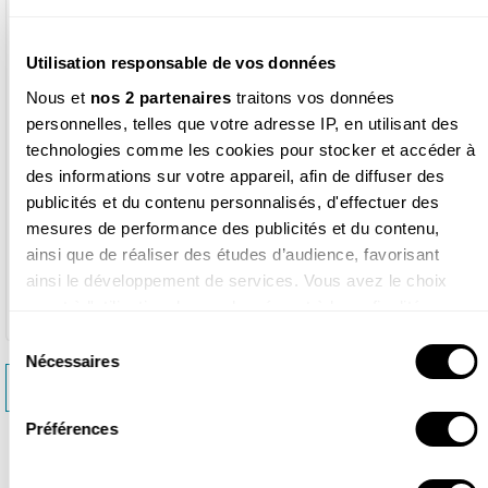
Fiche technique
Utilisation responsable de vos données
Nous et
nos 2 partenaires
traitons vos données
Titre: Le guide nature Les oiseaux
personnelles, telles que votre adresse IP, en utilisant des
Collection: Guides nature
Gamme: Guides
technologies comme les cookies pour stocker et accéder à
Ouvrage collectif dirigé par: Alessandro Staehli, Franck
des informations sur votre appareil, afin de diffuser des
Bas
publicités et du contenu personnalisés, d'effectuer des
Pagination: 228 pages
mesures de performance des publicités et du contenu,
Dimensions et poids: 14 x 18.5 cm - 470 g
ainsi que de réaliser des études d’audience, favorisant
Parution: avril 2022, 2e édition
ainsi le développement de services. Vous avez le choix
ISBN: 978-2-88958-485-7
quant à l'utilisation de vos données et à leurs finalités.
Vous pouvez modifier ou retirer votre consentement à tout
Sélection
moment en consultant la Déclaration relative aux cookies
Nécessaires
du
<< ZÉRO DÉCHET - LE GUIDE INSPIRÉ DE LA NATURE
ou en cliquant sur l'icône de confidentialité.
consentement
Préférences
LYNX >>
Si vous le permettez, nous aimerions également :
Collecter des informations sur votre localisation