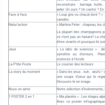
reconstruire : barrage, hutte
aider. Un ours ? Un castor ? En t
Face à face
« Loup gris ou chacal doré ? » 
canidés.
Natur’action
«
Martina Peter : chapeau, les 
La plupart des champignons p
ce n’est pas un hasard ! La
ch
êtres vivants et pourquoi ils so
Jeux
« Le labo de sciences
» : d
symétrie ou d’erreurs… Plei
sciences à l’école.
La P’tite Poste
Le courrier des lecteurs
La story du moment
«
Dans les yeux… euh… œufs !
»
une soupe d’yeux qui te rega
Découvre-le en image.
Nous on aime
Notre sélection
d’événements,
1 POSTER 2 en 1
« Ma planète » : Les étages alpi
Avec ce poster infographiqu