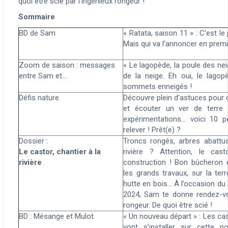
quoi être scié par l’ingénieux rongeur !
Sommaire
BD de Sam
« Ratata, saison 11 » : C’est le
Mais qui va l’annoncer en premi
Zoom de saison : messages
«
Le lagopède, la poule des nei
entre Sam et…
de la neige. Eh oui, le lagop
sommets enneigés !
Défis nature
Découvre plein d’astuces pour d
et écouter un ver de terre
expérimentations… voici 10 p
relever ! Prêt(e) ?
Dossier :
Troncs rongés, arbres abattu
Le castor, chantier à la
rivière ?
Attention, le cas
rivière
construction !
Bon bûcheron et
les grands travaux, sur la te
hutte en bois... À l’occasion 
2024, Sam te donne rendez-vou
rongeur. De quoi être scié !
BD : Mésange et Mulot
« Un nouveau départ » : Les ca
vont s’installer sur cette no