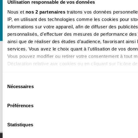
Utilisation responsable de vos données
Toute l'actualité de notre boutique dans votre
boîte mail.
Nous et
nos 2 partenaires
traitons vos données personnelles
IP, en utilisant des technologies comme les cookies pour st
informations sur votre appareil, afin de diffuser des publicité
personnalisés, d'effectuer des mesures de performance des p
ainsi que de réaliser des études d’audience, favorisant ains
services. Vous avez le choix quant à l'utilisation de vos donné
Vous pouvez modifier ou retirer votre consentement à tout m
Déclaration relative aux cookies ou en cliquant sur l'icône de 
Paiment sécurisé
Frais de port offerts vers la
France métropolitaine
Si vous le permettez, nous aimerions également :
Sélection
dès 60 € d'achat
Nécessaires
Collecter des informations sur votre localisation géogra
du
hors abonnement
précises à plusieurs mètres près
consentement
Identifier votre appareil en l'analysant activement pour e
Préférences
caractéristiques spécifiques (empreintes digitales).
Pour en savoir plus sur le traitement de vos données personne
Changer de magazine
Lu-Ve : 9h-13h et 14h-18h
Statistiques
préférences, reportez-vous à la
section « Détails »
. Vous po
votre consentement à tout moment à partir de la déclaration 