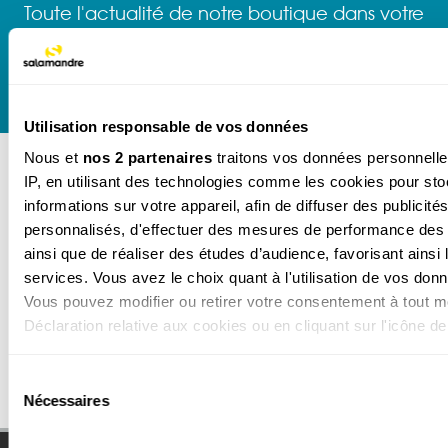
Toute l'actualité de notre boutique dans votre
boîte mail.
Utilisation responsable de vos données
Nous et
nos 2 partenaires
traitons vos données personnelles
IP, en utilisant des technologies comme les cookies pour st
informations sur votre appareil, afin de diffuser des publicité
personnalisés, d'effectuer des mesures de performance des p
Paiment sécurisé
Frais de port offerts vers la
France métropolitaine
ainsi que de réaliser des études d’audience, favorisant ains
dès 60 € d'achat
services. Vous avez le choix quant à l'utilisation de vos donné
hors abonnement
Vous pouvez modifier ou retirer votre consentement à tout m
Déclaration relative aux cookies ou en cliquant sur l'icône de 
Si vous le permettez, nous aimerions également :
Sélection
Changer de magazine
Lu-Ve : 9h-13h et 14h-18h
Nécessaires
Collecter des informations sur votre localisation géogra
du
précises à plusieurs mètres près
consentement