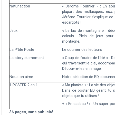
Natur’action
« Jérôme Fournier » : En août
plupart des mollusques, eux, p
Jérôme Fournier t’explique ce 
escargots !
Jeux
« Le lac de montagne
» : déc
calculs… Plein de jeux pour
montagne.
La P’tite Poste
Le courrier des lecteurs
La story du moment
« Coup de foudre de l’été » : 
qui traversent le ciel, accomp
Découvre-les en image.
Nous on aime
Notre sélection de BD, documen
1 POSTER 2 en 1
« Ma planète » : La vie des obje
Dans ce poster BD géant, tu s
objets que tu utilises !
+ « En cadeau ! » : Un super-pos
36 pages, sans publicité.