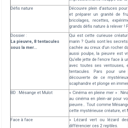
Défis nature
Découvre plein d’astuces pour 
et préparer un granité de fru
bricolages, recettes, expéri
grands défis nature à relever ! 
Dossier :
Qui est cette curieuse créatu
La pieuvre, 8 tentacules
marin ? Quels sont les secrets
sous la mer…
cachée au creux d’un rocher d
aussi poulpe, la pieuvre est 
Qu’elle jette de l’encre face à 
avec toutes ses ventouses, e
tentacules. Pars pour une 
découverte de ce mystérieu
scaphandre et plonge en imme
BD : Mésange et Mulot
« Cinéma en pleine mer » : Nin
au cinéma en plein-air pour voir
pieuvre… Tout comme Mésange q
cette mystérieuse créature, et 
Face à face
« Lézard vert ou lézard de
différencier ces 2 reptiles.