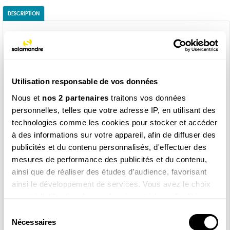
DESCRIPTION
Explorez la nature au fil des saisons !
La Revue Salamandre vous invite, tous les deux mois, à
découvrir la beauté d’une nature authentique à travers le
Utilisation responsable de vos données
regard de rédacteurs, photographes et dessinateurs
passionnés.
Nous et
nos 2 partenaires
traitons vos données
personnelles, telles que votre adresse IP, en utilisant des
Un rendez-vous à ne pas manquer pour vivre mille
technologies comme les cookies pour stocker et accéder
rencontres insolites, en partant à la rencontre d’animaux
à des informations sur votre appareil, afin de diffuser des
petits et grands ou de plantes incroyables qui vivent tout
publicités et du contenu personnalisés, d'effectuer des
près de chez vous.
mesures de performance des publicités et du contenu,
TOUS LES DEUX MOIS :
ainsi que de réaliser des études d’audience, favorisant
ainsi le développement de services. Vous avez le choix
Un
grand dossier de saison
richement illustré
quant à l'utilisation de vos données et à leurs finalités.
Des photos, infographies
et dessins exclusifs
Vous pouvez modifier ou retirer votre consentement à
Sélection
Des récits et témoignages
de terrain
tout moment en consultant la Déclaration relative aux
Nécessaires
du