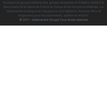
Boutique du groupe Salamandre, groupe de presse et d’édition dédié à la
découverte de la nature en France et Suisse en en Europe occidentale. La-
salamandre-boutique.net chaque jour une sélection de livres, films et
magazines pour les passionnés, adultes et enfants.
© 2017 - Salamandre Groupe Tous droits réservés