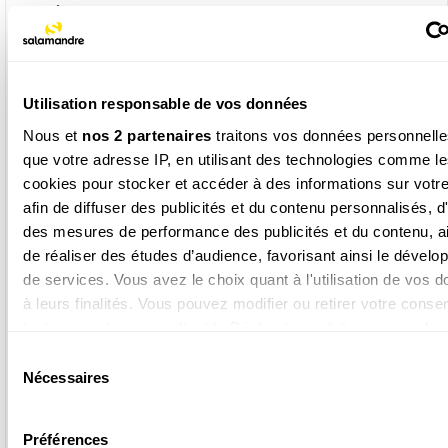
web
- Le club de Sam pour
poser tes questions sur la nature
-
Des podcasts
poétiques sur les animaux et les plantes
qui vous entourent
Utilisation responsable de vos données
-
Un concours de dessin
pour exprimer ta créativité !
Nous et
nos 2 partenaires
traitons vos données personnelles
- Et bien d'autres
P'tits +web
chaque deux mois
que votre adresse IP, en utilisant des technologies comme l
cookies pour stocker et accéder à des informations sur votre
afin de diffuser des publicités et du contenu personnalisés, d
des mesures de performance des publicités et du contenu, a
de réaliser des études d’audience, favorisant ainsi le dével
de services. Vous avez le choix quant à l'utilisation de vos 
à leurs finalités. Vous pouvez modifier ou retirer votre cons
tout moment en consultant la Déclaration relative aux cookie
L’équipe
cliquant sur l'icône de confidentialité.
Sélection
Depuis 20 ans, les magazines de la Salamandre sont
Nécessaires
du
réalisés par une équipe de journalistes et de naturalistes.
Si vous le permettez, nous aimerions également :
Les photographes, auteurs et illustrateurs qui participent
consentement
à la revue sont tout aussi passionnés et offrent leur point
Collecter des informations sur votre localisation géograp
Préférences
de vue avec humour et poésie.