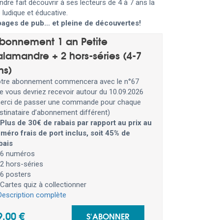
dre fait découvrir à ses lecteurs de 4 à 7 ans la
 ludique et éducative.
pages de pub… et pleine de découvertes!
bonnement 1 an Petite
alamandre + 2 hors-séries (4-7
ns)
tre abonnement commencera avec le n°67
e vous devriez recevoir autour du 10.09.2026
erci de passer une commande pour chaque
stinataire d’abonnement différent)
Plus de 30€ de rabais par rapport au prix au
méro frais de port inclus, soit 45% de
bais
6 numéros
2 hors-séries
6 posters
Cartes quiz à collectionner
Description complète
9,00 €
S'ABONNER