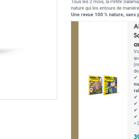
Tous les 2 mois, la Petite Salaman
nature qui les entoure de manière
Une revue 100 % nature, sans 
A
S
a
Vo
qu
(m
de
✔
nu
ra
✔ 
✔ 
✔ 
✔ 
> 
3