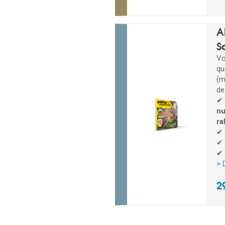
A
S
Vo
qu
(m
de
✔
nu
ra
✔ 
✔ 
✔ 
> 
2