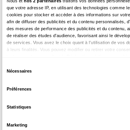
Nous et
nos 2 partenaires
traitons vos données personnelles
Depuis plus de 40 ans, les magazines de La Salamandre
que votre adresse IP, en utilisant des technologies comme l
sont réalisés par une équipe de journalistes et de
cookies pour stocker et accéder à des informations sur votre
naturalistes. Les photographes, auteurs et illustrateurs
afin de diffuser des publicités et du contenu personnalisés, d
qui participent à la revue sont tout aussi passionnés et
des mesures de performance des publicités et du contenu, a
offrent leur point de vue avec humour et poésie.
de réaliser des études d’audience, favorisant ainsi le dével
de services. Vous avez le choix quant à l'utilisation de vos 
à leurs finalités. Vous pouvez modifier ou retirer votre cons
tout moment en consultant la Déclaration relative aux cookie
cliquant sur l'icône de confidentialité.
Sélection
Nécessaires
du
Si vous le permettez, nous aimerions également :
consentement
Collecter des informations sur votre localisation géograp
Préférences
peuvent être précises à plusieurs mètres près
Identifier votre appareil en l'analysant activement pour e
les caractéristiques spécifiques (empreintes digitales).
Statistiques
Pour en savoir plus sur le traitement de vos données personn
définir vos préférences, reportez-vous à la
section « Détails
Marketing
pouvez modifier ou retirer votre consentement à tout moment 