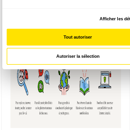
de la déclaration sur les cookies.
Afficher les dé
Les cookies nous permettent de personnaliser le contenu et 
Abonnement 1 an: 6 numéros + 2 hors-séries + 6
annonces, d'offrir des fonctionnalités relatives aux médias s
posters + cartes à collectionner
d'analyser notre trafic. Nous partageons également des info
Tout autoriser
sur l'utilisation de notre site avec nos partenaires de médias
de publicité et d'analyse, qui peuvent combiner celles-ci ave
informations que vous leur avez fournies ou qu'ils ont collect
Autoriser la sélection
de votre utilisation de leurs services.