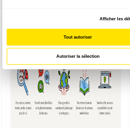
de la déclaration sur les cookies.
Afficher les dé
Les cookies nous permettent de personnaliser le contenu et 
Abonnement 1 an: 6 numéros + 2 hors-séries + 6
annonces, d'offrir des fonctionnalités relatives aux médias s
posters + cartes à collectionner
d'analyser notre trafic. Nous partageons également des info
Tout autoriser
sur l'utilisation de notre site avec nos partenaires de médias
de publicité et d'analyse, qui peuvent combiner celles-ci ave
informations que vous leur avez fournies ou qu'ils ont collect
Autoriser la sélection
de votre utilisation de leurs services.