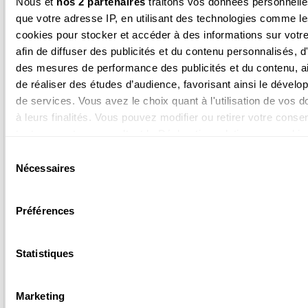
Nous et
nos 2 partenaires
traitons vos données personnelles
Depuis plus de 40 ans, les magazines de La Salamandre
que votre adresse IP, en utilisant des technologies comme l
sont réalisés par une équipe de journalistes et de
cookies pour stocker et accéder à des informations sur votre
naturalistes. Les photographes, auteurs et illustrateurs
afin de diffuser des publicités et du contenu personnalisés, d
qui participent à la revue sont tout aussi passionnés et
des mesures de performance des publicités et du contenu, a
offrent leur point de vue avec humour et poésie.
de réaliser des études d’audience, favorisant ainsi le dével
de services. Vous avez le choix quant à l'utilisation de vos 
à leurs finalités. Vous pouvez modifier ou retirer votre cons
tout moment en consultant la Déclaration relative aux cookie
cliquant sur l'icône de confidentialité.
Sélection
Nécessaires
du
Si vous le permettez, nous aimerions également :
consentement
Collecter des informations sur votre localisation géograp
Préférences
peuvent être précises à plusieurs mètres près
Identifier votre appareil en l'analysant activement pour e
les caractéristiques spécifiques (empreintes digitales).
Statistiques
Pour en savoir plus sur le traitement de vos données personn
définir vos préférences, reportez-vous à la
section « Détails
Marketing
pouvez modifier ou retirer votre consentement à tout moment 