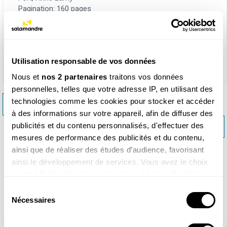
Pagination: 160 pages
Dimensions et poids: 16 x 23 cm - 376 g
Parution: août 2024
ISBN: 978-2-88958-541-0
Utilisation responsable de vos données
Nous et
nos 2 partenaires
traitons vos données
personnelles, telles que votre adresse IP, en utilisant des
technologies comme les cookies pour stocker et accéder
<< EXTRAORDINAIRES OISEAUX
à des informations sur votre appareil, afin de diffuser des
UNE FEMME SAUVAGE >>
publicités et du contenu personnalisés, d'effectuer des
mesures de performance des publicités et du contenu,
ainsi que de réaliser des études d’audience, favorisant
ainsi le développement de services. Vous avez le choix
quant à l'utilisation de vos données et à leurs finalités.
Produits similaires
Vous pouvez modifier ou retirer votre consentement à
Sélection
tout moment en consultant la Déclaration relative aux
Nécessaires
du
cookies ou en cliquant sur l'icône de confidentialité.
consentement
<
>