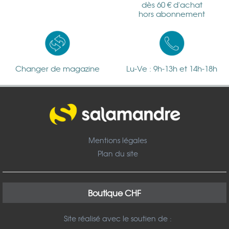
dès 60 € d'achat
hors abonnement
Changer de magazine
Lu-Ve : 9h-13h et 14h-18h
Mentions légales
Plan du site
Boutique CHF
Site réalisé avec le soutien de :