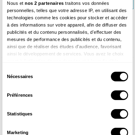
TOUS DEHORS ! À LA MONTAGNE >>
Nous et
nos 2 partenaires
traitons vos données
personnelles, telles que votre adresse IP, en utilisant des
technologies comme les cookies pour stocker et accéder
à des informations sur votre appareil, afin de diffuser des
publicités et du contenu personnalisés, d'effectuer des
Produits similaires
mesures de performance des publicités et du contenu,
ainsi que de réaliser des études d’audience, favorisant
ainsi le développement de services. Vous avez le choix
<
>
quant à l'utilisation de vos données et à leurs finalités.
Vous pouvez modifier ou retirer votre consentement à
Sélection
tout moment en consultant la Déclaration relative aux
Nécessaires
du
cookies ou en cliquant sur l'icône de confidentialité.
consentement
Préférences
Si vous le permettez, nous aimerions également :
Collecter des informations sur votre localisation
géographique qui peuvent être précises à plusieurs
Statistiques
mètres près
Identifier votre appareil en l'analysant activement
Tous dehors ! Au jardin
Le guide nature Les
Marketing
pour en relever les caractéristiques spécifiques