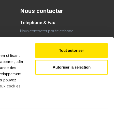
Nous contacter
Téléphone & Fax
Nous contacter par téléphone
Email
Nous contacter par email
Tout autoriser
en utilisant
ppareil, afin
Autoriser la sélection
rmance des
développement
ous pouvez
 aux cookies
s à plusieurs
tale. La-salamandre-boutique.net chaque jour une sélection de