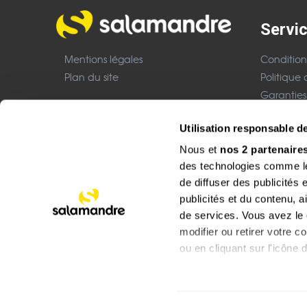
Servic
Mentions légales
Condition
Plan du site
Politique 
Garanties
Nous cont
Boutique CHF
Utilisation responsable 
Mentions 
Nous et
nos 2 partenaire
Site réalisé avec le soutien de :
des technologies comme les
de diffuser des publicités
publicités et du contenu, 
de services. Vous avez le c
modifier ou retirer votre 
ou en cliquant sur l'icône d
Si vous le permettez, nou
Collecter des informat
Boutique du groupe Salamandre, groupe de presse et d’édition