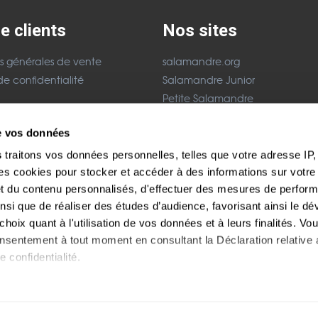
e clients
Nos sites
s générales de vente
salamandre.org
de confidentialité
Salamandre Junior
Petite Salamandre
acter
La Minute Nature
de vos données
légales
Festival Salamandre
s
traitons vos données personnelles, telles que votre adresse IP, 
Paiement sécurisés
 cookies pour stocker et accéder à des informations sur votre a
 et du contenu personnalisés, d'effectuer des mesures de perfo
ainsi que de réaliser des études d’audience, favorisant ainsi le 
hoix quant à l'utilisation de vos données et à leurs finalités. V
consentement à tout moment en consultant la Déclaration relative
e confidentialité.
s aimerions également :
ions sur votre localisation géographique qui peuvent être précise
 dédié à la découverte de la nature en France et Suisse en en Europe occiden