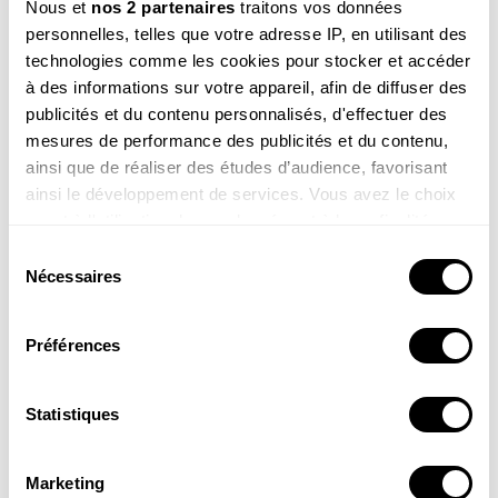
Nous et
nos 2 partenaires
traitons vos données
personnelles, telles que votre adresse IP, en utilisant des
technologies comme les cookies pour stocker et accéder
à des informations sur votre appareil, afin de diffuser des
publicités et du contenu personnalisés, d'effectuer des
mesures de performance des publicités et du contenu,
P'tit land art Printemps
P'tit land art Eté
ainsi que de réaliser des études d’audience, favorisant
ainsi le développement de services. Vous avez le choix
quant à l'utilisation de vos données et à leurs finalités.
9,90 €
9,90 €
Vous pouvez modifier ou retirer votre consentement à
Sélection
tout moment en consultant la Déclaration relative aux
Nécessaires
du
cookies ou en cliquant sur l'icône de confidentialité.
consentement
Préférences
Si vous le permettez, nous aimerions également :
Collecter des informations sur votre localisation
géographique qui peuvent être précises à plusieurs
Statistiques
mètres près
Identifier votre appareil en l'analysant activement
Marketing
pour en relever les caractéristiques spécifiques