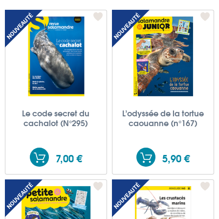
Le code secret du
L’odyssée de la tortue
cachalot (N°295)
caouanne (n°167)
7,00 €
5,90 €