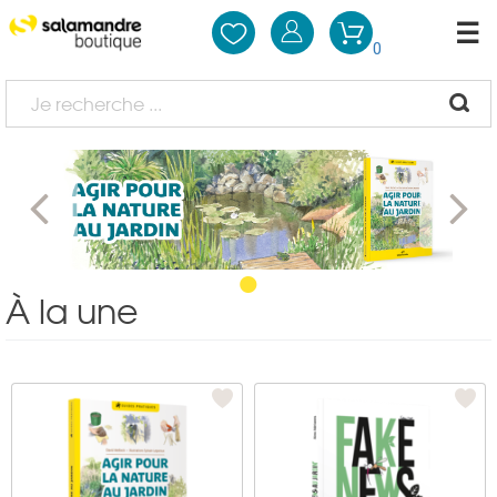
0
•
À la une