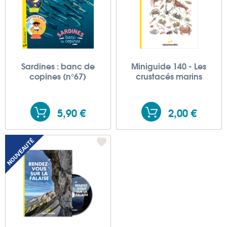
Sardines : banc de
Miniguide 140 - Les
copines (n°67)
crustacés marins
5,90 €
2,00 €