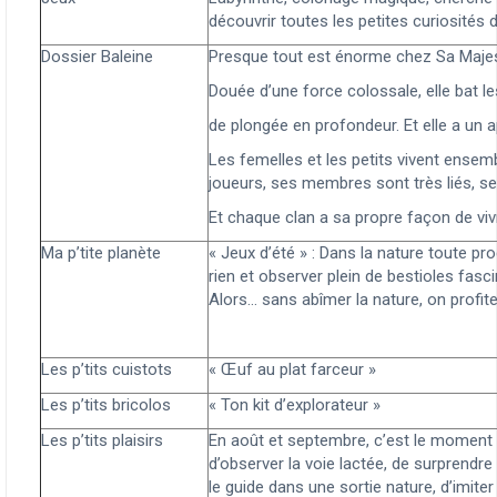
découvrir toutes les petites curiosités d
Dossier Baleine
Presque tout est énorme chez Sa Majest
Douée d’une force colossale, elle bat l
de plongée en profondeur. Et elle a un ap
Les femelles et les petits vivent ensembl
joueurs, ses membres sont très liés, se 
Et chaque clan a sa propre façon de viv
Ma p’tite planète
« Jeux d’été » : Dans la nature toute pr
rien et observer plein de bestioles fasc
Alors… sans abîmer la nature, on profite 
Les p’tits cuistots
« Œuf au plat farceur »
Les p’tits bricolos
« Ton kit d’explorateur »
Les p’tits plaisirs
En août et septembre, c’est le moment 
d’observer la voie lactée, de surprendre
le guide dans une sortie nature, d’imiter