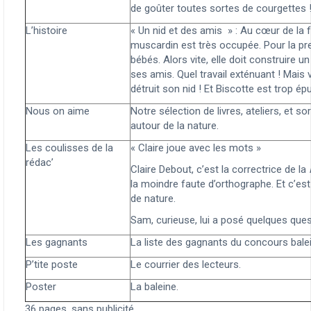
de goûter toutes sortes de courgettes 
L’histoire
« Un nid et des amis » : Au cœur de la f
muscardin est très occupée. Pour la prem
bébés. Alors vite, elle doit construire un 
ses amis. Quel travail exténuant ! Mais 
détruit son nid ! Et Biscotte est trop ép
Nous on aime
Notre sélection de livres, ateliers, et s
autour de la nature.
Les coulisses de la
« Claire joue avec les mots »
rédac’
Claire Debout, c’est la correctrice de la
la moindre faute d’orthographe. Et c’es
de nature.
Sam, curieuse, lui a posé quelques que
Les gagnants
La liste des gagnants du concours balei
P’tite poste
Le courrier des lecteurs.
Poster
La baleine.
36 pages, sans publicité.