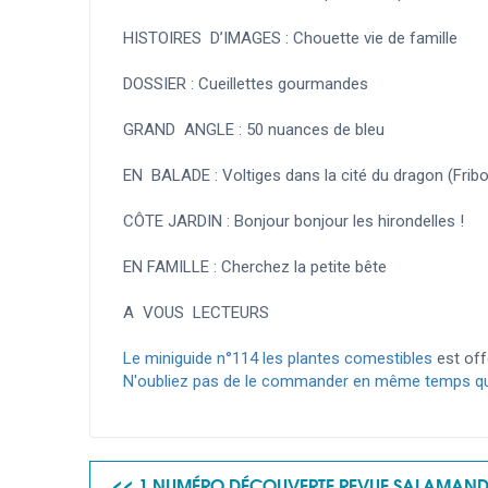
HISTOIRES D’IMAGES :
Chouette vie de famille
DOSSIER :
Cueillettes gourmandes
GRAND ANGLE :
50 nuances de bleu
EN BALADE :
Voltiges dans la cité du dragon (Frib
CÔTE JARDIN :
Bonjour bonjour les hirondelles !
EN FAMILLE :
Cherchez la petite bête
A VOUS LECTEURS
Le miniguide n°114 les plantes comestibles
est off
N'oubliez pas de le commander en même temps que 
<< 1 NUMÉRO DÉCOUVERTE REVUE SALAMANDR