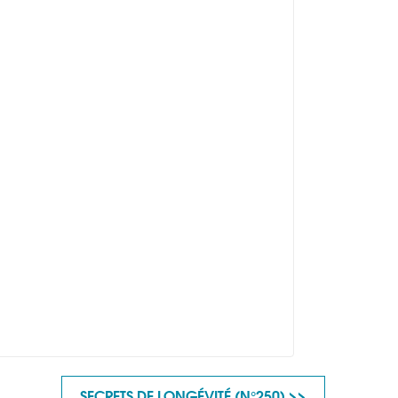
SECRETS DE LONGÉVITÉ (N°250) >>