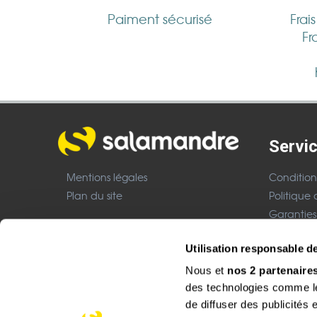
Paiment sécurisé
Frai
Fr
Servic
Mentions légales
Condition
Plan du site
Politique 
Garanties
Nous cont
Boutique CHF
Utilisation responsable 
Mentions 
Nous et
nos 2 partenaire
Site réalisé avec le soutien de :
des technologies comme les
de diffuser des publicités