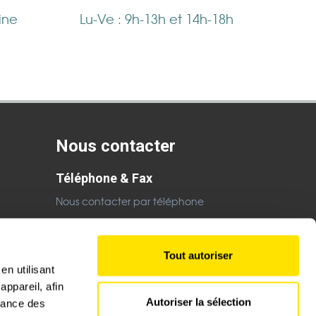
ine
Lu-Ve : 9h-13h et 14h-18h
Nous contacter
Téléphone & Fax
Nous contacter par téléphone
Email
Nous contacter par email
Tout autoriser
en utilisant
ppareil, afin
Autoriser la sélection
rmance des