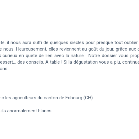
te, il nous aura suffi de quelques siècles pour presque tout oublie
 de nous. Heureusement, elles reviennent au goût du jour, grâce aux 
x curieux en quête de lien avec la nature... Notre dossier vous p
dessert… des conseils. A table ! Si la dégustation vous a plu, continu
sons.
ec les agriculteurs du canton de Fribourg (CH)
-ils anormalement blancs.