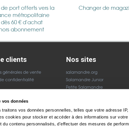
s de port offerts vers la
Changer de magaz
ance métropolitaine
dès 60 € d'achat
hors abonnement
e clients
Nos sites
s générales de vente
salamandre.org
de confidentialité
Salamandre Junior
Petite Salamandre
acter
La Minute Nature
de vos données
légales
Festival Salamandre
s
traitons vos données personnelles, telles que votre adresse IP, 
Paiement sécurisés
 cookies pour stocker et accéder à des informations sur votre a
 et du contenu personnalisés, d'effectuer des mesures de perfo