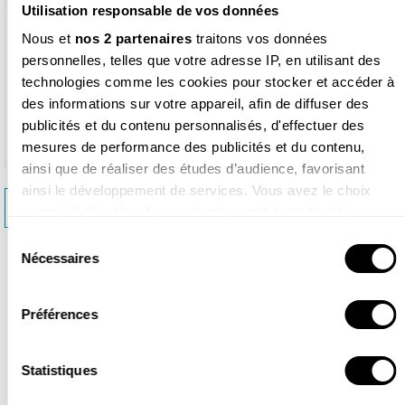
Gamme: Guides
Utilisation responsable de vos données
Ouvrage collectif dirigé par: Alessandro Staehli, Franck
Nous et
nos 2 partenaires
traitons vos données
Bas
personnelles, telles que votre adresse IP, en utilisant des
Pagination: 168 pages
technologies comme les cookies pour stocker et accéder à
Dimensions et poids: 14 x 18.5 cm - 354 g
Parution: mars 2017
des informations sur votre appareil, afin de diffuser des
ISBN: 979-1-09365-549-9
publicités et du contenu personnalisés, d'effectuer des
mesures de performance des publicités et du contenu,
ainsi que de réaliser des études d’audience, favorisant
ainsi le développement de services. Vous avez le choix
<< LE GUIDE NATURE À LA CAMPAGNE
quant à l'utilisation de vos données et à leurs finalités.
Vous pouvez modifier ou retirer votre consentement à tout
Sélection
LE GUIDE NATURE AU BORD DE L’EAU >>
moment en consultant la Déclaration relative aux cookies
Nécessaires
du
ou en cliquant sur l'icône de confidentialité.
consentement
Préférences
Si vous le permettez, nous aimerions également :
Collecter des informations sur votre localisation
Produits similaires
géographique qui peuvent être précises à plusieurs
Statistiques
mètres près