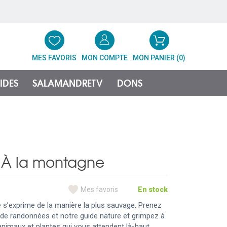
MES FAVORIS
MON COMPTE
MON PANIER (
0
)
IDES
SALAMANDRETV
DONS
e À la montagne
Mes favoris
En stock
e s’exprime de la manière la plus sauvage. Prenez
de randonnées et notre guide nature et grimpez à
nimaux et plantes qui vous attendent là-haut.