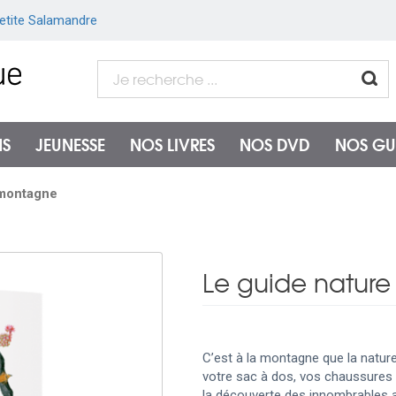
etite Salamandre
NS
JEUNESSE
NOS LIVRES
NOS DVD
NOS GU
 montagne
Le guide natur
C’est à la montagne que la natur
votre sac à dos, vos chaussures 
la découverte des innombrables a