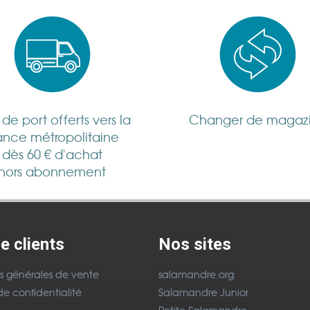
s de port offerts vers la
Changer de magaz
ance métropolitaine
dès 60 € d'achat
hors abonnement
e clients
Nos sites
s générales de vente
salamandre.org
de confidentialité
Salamandre Junior
Petite Salamandre