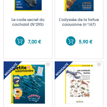
Le code secret du
L’odyssée de la tortue
cachalot (N°295)
caouanne (n°167)
7,00 €
5,90 €