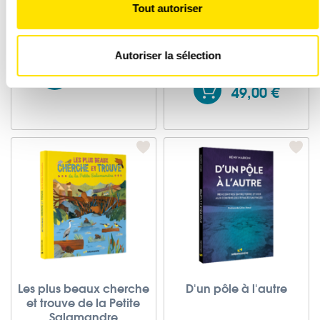
Tout autoriser
les cookies.
Le castor d'Europe
Le grand guide de la
nature
Les cookies nous permettent de personnaliser le contenu et
Autoriser la sélection
les annonces, d'offrir des fonctionnalités relatives aux
45,00 €
médias sociaux et d'analyser notre trafic. Nous partageons
49,00 €
également des informations sur l'utilisation de notre site
avec nos partenaires de médias sociaux, de publicité et
d'analyse, qui peuvent combiner celles-ci avec d'autres
informations que vous leur avez fournies ou qu'ils ont
collectées lors de votre utilisation de leurs services.
Les plus beaux cherche
D'un pôle à l'autre
et trouve de la Petite
Salamandre