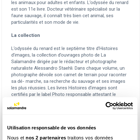
les animaux pour adultes et enfants. L’odyssée du renard
est son 11e livre. Docteur vétérinaire spécialisé sur la
faune sauvage, il connaît très bien cet animal, ses
particularités et son mode de vie.
La collection
L’odyssée du renard est le septième titre d’Histoires
d’images, la collection d’ouvrages photo de La
Salamandre dirigée par le rédacteur et photographe
naturaliste Alessandro Staehli. Dans chaque volume, un
photographe dévoile son carnet de terrain pour raconter
sa dé- marche, sa recherche du sauvage et ses images
les plus réussies. Les livres Histoires d’images sont
certifiés par le label Photo responsable attestant le
respect de la charte image Salamandre pour une photo-
graphie nature respectueuse des espèces et des milieux.
Fiche Technique
Utilisation responsable de vos données
Titre: L'odyssée du renard
Collection: Histoires d'images
Nous et
nos 2 partenaires
traitons vos données