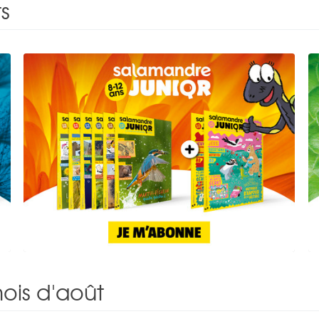
s
ois d'août