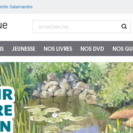
etite Salamandre
NS
JEUNESSE
NOS LIVRES
NOS DVD
NOS GU