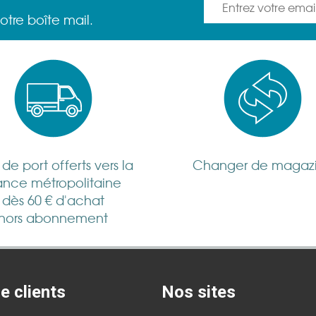
otre boîte mail.
s de port offerts vers la
Changer de magaz
ance métropolitaine
dès 60 € d'achat
hors abonnement
e clients
Nos sites