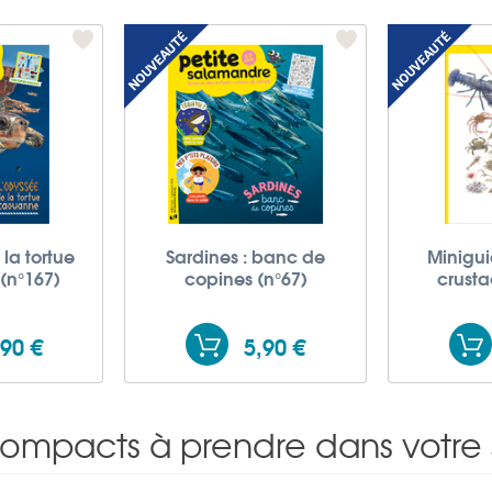
la tortue
Sardines : banc de
Minigui
(n°167)
copines (n°67)
crusta
,90 €
5,90 €
compacts à prendre dans votre