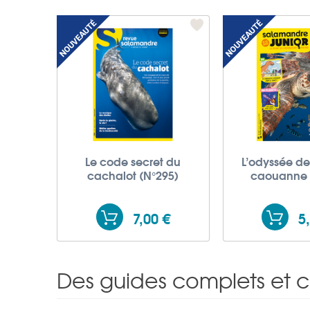
Le code secret du
L’odyssée de 
cachalot (N°295)
caouanne 
7,00 €
5
Des guides complets et 