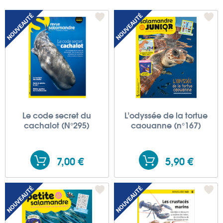
Le code secret du
L’odyssée de la tortue
cachalot (N°295)
caouanne (n°167)
7,00 €
5,90 €