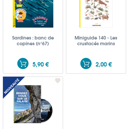
Sardines : banc de
Miniguide 140 - Les
copines (n°67)
crustacés marins
5,90 €
2,00 €