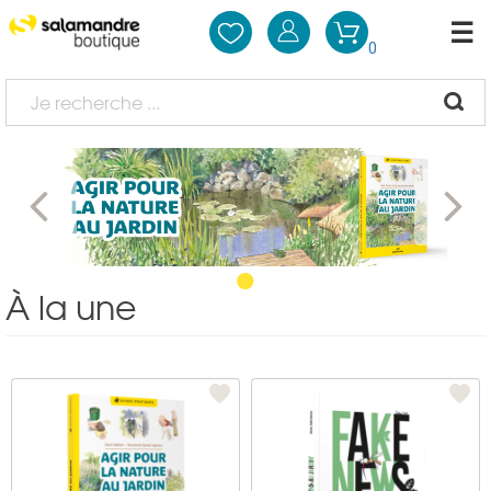
0
•
À la une