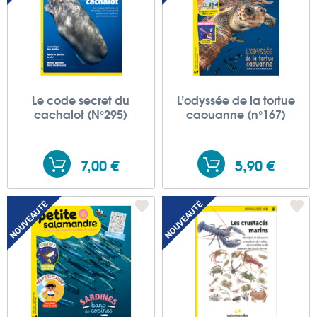
Le code secret du
L’odyssée de la tortue
cachalot (N°295)
caouanne (n°167)
7,00 €
5,90 €