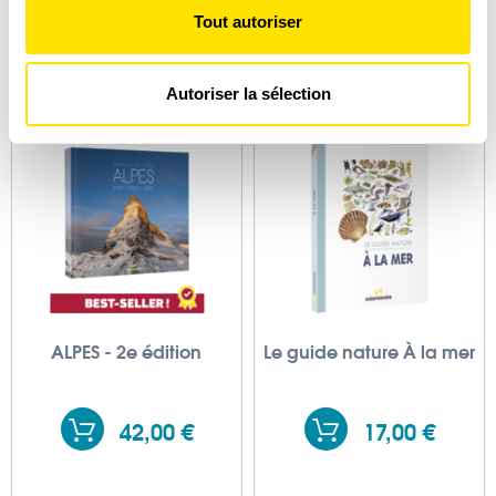
votre consentement à tout moment à partir de la
Tout autoriser
déclaration sur les cookies.
4,00 €
15,90 €
Les cookies nous permettent de personnaliser le contenu
Autoriser la sélection
et les annonces, d'offrir des fonctionnalités relatives aux
médias sociaux et d'analyser notre trafic. Nous
partageons également des informations sur l'utilisation de
notre site avec nos partenaires de médias sociaux, de
publicité et d'analyse, qui peuvent combiner celles-ci
avec d'autres informations que vous leur avez fournies
ou qu'ils ont collectées lors de votre utilisation de leurs
services.
ALPES - 2e édition
Le guide nature À la mer
42,00 €
17,00 €