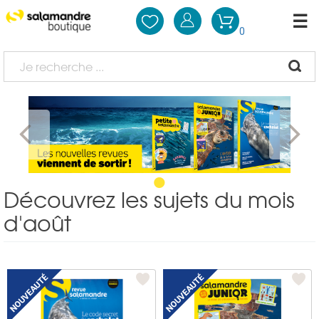
0
•
Découvrez les sujets du mois
d'août